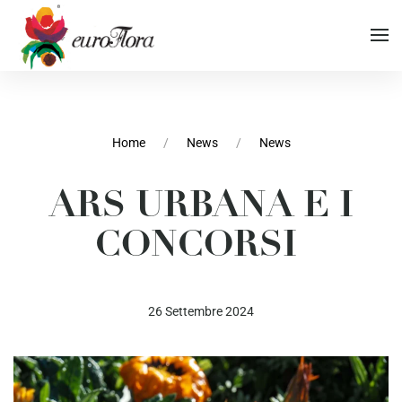
Vai al contenuto principale
Vai al menu di navigazione
Home
News
News
ARS URBANA E I
Vai al footer
CONCORSI
26 Settembre 2024